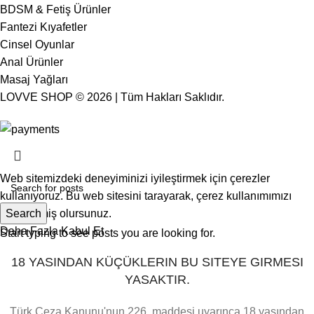
BDSM & Fetiş Ürünler
Fantezi Kıyafetler
Cinsel Oyunlar
Anal Ürünler
Masaj Yağları
LOVVE SHOP © 2026 | Tüm Hakları Saklıdır.
🔒 %100 Güvenli Alışveriş • 🚚 Hızlı & Gizli Gönderim
Web
sitemizdeki
deneyiminizi
iyileştirmek
için
çerezler
kullanıyoruz
.
Bu
web
sitesini
tarayarak
,
çerez
kullanımımızı
kabul
Search
etmiş
olursunuz
.
Daha Fazla
Kabul Et
Start typing to see posts you are looking for.
18 YASINDAN KÜÇÜKLERIN BU SITEYE GIRMESI
YASAKTIR.
Türk Ceza Kanunu'nun 226. maddesi uyarınca 18 yaşından