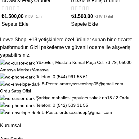
BDSM & Fetiş Ürünler
BDSM & Fetiş Ürünler
₺
1.500,00
₺
1.500,00
KDV Dahil
KDV Dahil
Sepete Ekle
Sepete Ekle
Lovve Shop, +18 yetişkinlere özel ürünler sunan bir e-ticaret
platformudur. Gizli paketleme ve güvenli ödeme ile alışveriş
yapabilirsiniz.
Yüzevler, Mustafa Kemal Paşa Cd. 73-79, 05000
Amasya Merkez/Amasya
Telefon: 0 (544) 991 55 61
E-Posta: amasyassexshop05@gmail.com
Ordu Satış Ofisi
Şarkiye mahallesi çapulacı sokak no18 / 2 Ordu
Telefon: 0 (542) 539 31 55
E-Posta: ordusexshopp@gmail.com
Kurumsal