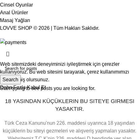
Cinsel Oyunlar
Anal Ürünler
Masaj Yağları
LOVVE SHOP © 2026 | Tüm Hakları Saklıdır.
🔒 %100 Güvenli Alışveriş • 🚚 Hızlı & Gizli Gönderim
Web
sitemizdeki
deneyiminizi
iyileştirmek
için
çerezler
kullanıyoruz
.
Bu
web
sitesini
tarayarak
,
çerez
kullanımımızı
kabul
Search
etmiş
olursunuz
.
Daha Fazla
Kabul Et
Start typing to see posts you are looking for.
18 YASINDAN KÜÇÜKLERIN BU SITEYE GIRMESI
YASAKTIR.
Türk Ceza Kanunu'nun 226. maddesi uyarınca 18 yaşından
küçüklerin bu siteyi gezmeleri ve alışveriş yapmaları yasaktır.
Websitemiz T.C.K'nin 226. maddesi D bendinde yer alan