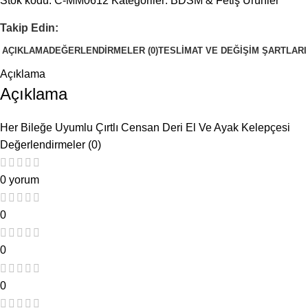
Stok kodu:
C-MM0612
Kategoriler:
BDSM & Fetiş Ürünler
Takip Edin:
AÇIKLAMA
DEĞERLENDIRMELER (0)
TESLIMAT VE DEĞIŞIM ŞARTLARI
Açıklama
Açıklama
Her Bileğe Uyumlu Çırtlı Censan Deri El Ve Ayak Kelepçesi
Değerlendirmeler (0)
0 yorum
0
0
0